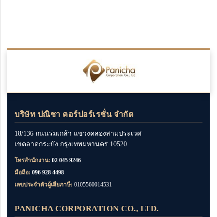
บริษัท ปณิชา คอร์ปอร์เรชั่น จำกัด
18/136 ถนนร่มเกล้า แขวงคลองสามประเวศ
เขตลาดกระบัง กรุงเทพมหานคร 10520
โทรสำนักงาน:
02 045 9246
มือถือ:
096 928 4498
เลขประจำตัวผู้เสียภาษี:
0105560014531
PANICHA CORPORATION CO., LTD.