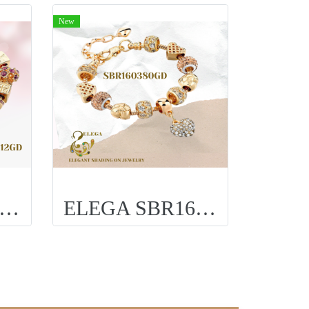
New
LEGA SBR170012GD
ELEGA SBR160380GD