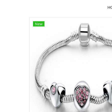
H
New