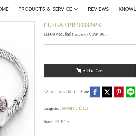
OME
PRODUCTS & SERVICE
REVIEWS
KNOWL
ELEGA SBR160009PK
ELEGA สร้อยข้อมือ zinc alloy ขนาด 19cm
Add to Cart
Add to wishlist
Share
Jewelry
Elega
Categories :
,
ELEGA
Brand :