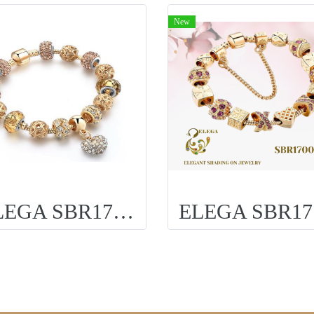
New
ELEGA SBR170006GD
E