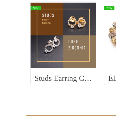
New
New
Studs Earring CZ001